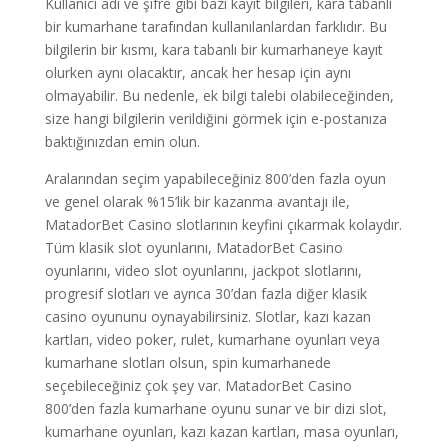
Kullanıcı adı ve şifre gibi bazı kayıt bilgileri, kara tabanlı
bir kumarhane tarafından kullanılanlardan farklıdır. Bu
bilgilerin bir kısmı, kara tabanlı bir kumarhaneye kayıt
olurken aynı olacaktır, ancak her hesap için aynı
olmayabilir. Bu nedenle, ek bilgi talebi olabileceğinden,
size hangi bilgilerin verildiğini görmek için e-postanıza
baktığınızdan emin olun.
Aralarından seçim yapabileceğiniz 800’den fazla oyun
ve genel olarak %15’lik bir kazanma avantajı ile,
MatadorBet Casino slotlarının keyfini çıkarmak kolaydır.
Tüm klasik slot oyunlarını, MatadorBet Casino
oyunlarını, video slot oyunlarını, jackpot slotlarını,
progresif slotları ve ayrıca 30’dan fazla diğer klasik
casino oyununu oynayabilirsiniz. Slotlar, kazı kazan
kartları, video poker, rulet, kumarhane oyunları veya
kumarhane slotları olsun, spin kumarhanede
seçebileceğiniz çok şey var. MatadorBet Casino
800’den fazla kumarhane oyunu sunar ve bir dizi slot,
kumarhane oyunları, kazı kazan kartları, masa oyunları,