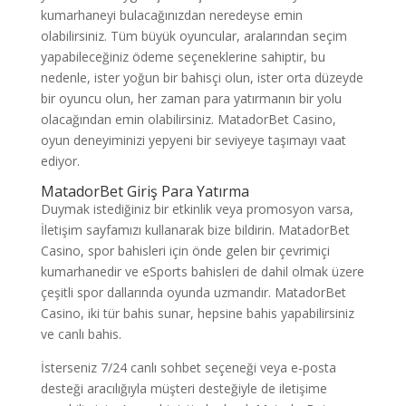
kumarhaneyi bulacağınızdan neredeyse emin
olabilirsiniz. Tüm büyük oyuncular, aralarından seçim
yapabileceğiniz ödeme seçeneklerine sahiptir, bu
nedenle, ister yoğun bir bahisçi olun, ister orta düzeyde
bir oyuncu olun, her zaman para yatırmanın bir yolu
olacağından emin olabilirsiniz. MatadorBet Casino,
oyun deneyiminizi yepyeni bir seviyeye taşımayı vaat
ediyor.
MatadorBet Giriş Para Yatırma
Duymak istediğiniz bir etkinlik veya promosyon varsa,
İletişim sayfamızı kullanarak bize bildirin. MatadorBet
Casino, spor bahisleri için önde gelen bir çevrimiçi
kumarhanedir ve eSports bahisleri de dahil olmak üzere
çeşitli spor dallarında oyunda uzmandır. MatadorBet
Casino, iki tür bahis sunar, hepsine bahis yapabilirsiniz
ve canlı bahis.
İsterseniz 7/24 canlı sohbet seçeneği veya e-posta
desteği aracılığıyla müşteri desteğiyle de iletişime