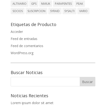
ALTIVARIO
GPS
NIVIUK
PARAPENTES
PEAK
SOCIOS
SUSCRIPCION
SYRAID
SYSALTI
VARIO
Etiquetas de Producto
Acceder
Feed de entradas
Feed de comentarios
WordPress.org
Buscar Noticias
Noticias Recientes
Lorem ipsum dolor sit amet