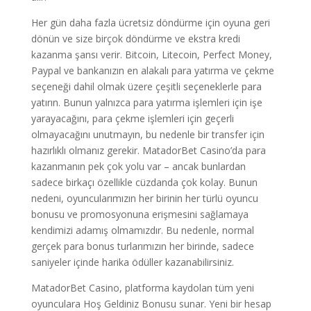
Her gün daha fazla ücretsiz döndürme için oyuna geri
dönün ve size birçok döndürme ve ekstra kredi
kazanma şansı verir. Bitcoin, Litecoin, Perfect Money,
Paypal ve bankanızın en alakalı para yatırma ve çekme
seçeneği dahil olmak üzere çeşitli seçeneklerle para
yatırın. Bunun yalnızca para yatırma işlemleri için işe
yarayacağını, para çekme işlemleri için geçerli
olmayacağını unutmayın, bu nedenle bir transfer için
hazırlıklı olmanız gerekir. MatadorBet Casino’da para
kazanmanın pek çok yolu var – ancak bunlardan
sadece birkaçı özellikle cüzdanda çok kolay. Bunun
nedeni, oyuncularımızın her birinin her türlü oyuncu
bonusu ve promosyonuna erişmesini sağlamaya
kendimizi adamış olmamızdır. Bu nedenle, normal
gerçek para bonus turlarımızın her birinde, sadece
saniyeler içinde harika ödüller kazanabilirsiniz.
MatadorBet Casino, platforma kaydolan tüm yeni
oyunculara Hoş Geldiniz Bonusu sunar. Yeni bir hesap