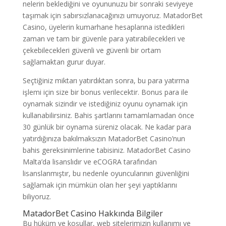
nelerin beklediğini ve oyununuzu bir sonraki seviyeye
taşımak için sabırsızlanacağınızı umuyoruz. MatadorBet
Casino, üyelerin kumarhane hesaplarına istedikleri
zaman ve tam bir güvenle para yatırabilecekleri ve
çekebilecekleri güvenli ve güvenli bir ortam
sağlamaktan gurur duyar.
Seçtiğiniz miktarı yatırdıktan sonra, bu para yatırma
işlemi için size bir bonus verilecektir. Bonus para ile
oynamak sizindir ve istediğiniz oyunu oynamak için
kullanabilirsiniz. Bahis şartlarını tamamlamadan önce
30 günlük bir oynama süreniz olacak. Ne kadar para
yatırdığınıza bakılmaksızın MatadorBet Casino’nun
bahis gereksinimlerine tabisiniz. MatadorBet Casino
Malta’da lisanslıdır ve eCOGRA tarafından
lisanslanmıştır, bu nedenle oyuncularının güvenliğini
sağlamak için mümkün olan her şeyi yaptıklarını
biliyoruz.
MatadorBet Casino Hakkında Bilgiler
Bu hüküm ve koşullar, web sitelerimizin kullanımı ve