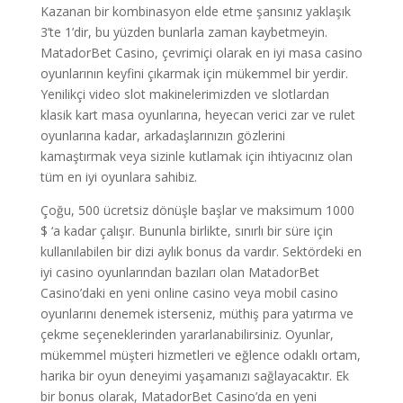
Kazanan bir kombinasyon elde etme şansınız yaklaşık
3’te 1’dir, bu yüzden bunlarla zaman kaybetmeyin.
MatadorBet Casino, çevrimiçi olarak en iyi masa casino
oyunlarının keyfini çıkarmak için mükemmel bir yerdir.
Yenilikçi video slot makinelerimizden ve slotlardan
klasik kart masa oyunlarına, heyecan verici zar ve rulet
oyunlarına kadar, arkadaşlarınızın gözlerini
kamaştırmak veya sizinle kutlamak için ihtiyacınız olan
tüm en iyi oyunlara sahibiz.
Çoğu, 500 ücretsiz dönüşle başlar ve maksimum 1000
$ ‘a kadar çalışır. Bununla birlikte, sınırlı bir süre için
kullanılabilen bir dizi aylık bonus da vardır. Sektördeki en
iyi casino oyunlarından bazıları olan MatadorBet
Casino’daki en yeni online casino veya mobil casino
oyunlarını denemek isterseniz, müthiş para yatırma ve
çekme seçeneklerinden yararlanabilirsiniz. Oyunlar,
mükemmel müşteri hizmetleri ve eğlence odaklı ortam,
harika bir oyun deneyimi yaşamanızı sağlayacaktır. Ek
bir bonus olarak, MatadorBet Casino’da en yeni