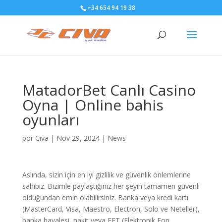
+34 654 94 19 38
MatadorBet Canlı Casino
Oyna | Online bahis
oyunları
por
Civa
|
Nov 29, 2024
|
News
Aslında, sizin için en iyi gizlilik ve güvenlik önlemlerine
sahibiz. Bizimle paylaştığınız her şeyin tamamen güvenli
olduğundan emin olabilirsiniz. Banka veya kredi kartı
(MasterCard, Visa, Maestro, Electron, Solo ve Neteller),
banka havalesi, nakit veya EFT (Elektronik Fon