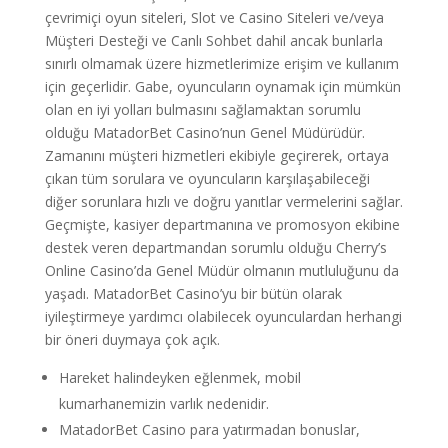
çevrimiçi oyun siteleri, Slot ve Casino Siteleri ve/veya
Müşteri Desteği ve Canlı Sohbet dahil ancak bunlarla
sınırlı olmamak üzere hizmetlerimize erişim ve kullanım
için geçerlidir. Gabe, oyuncuların oynamak için mümkün
olan en iyi yolları bulmasını sağlamaktan sorumlu
olduğu MatadorBet Casino’nun Genel Müdürüdür.
Zamanını müşteri hizmetleri ekibiyle geçirerek, ortaya
çıkan tüm sorulara ve oyuncuların karşılaşabileceği
diğer sorunlara hızlı ve doğru yanıtlar vermelerini sağlar.
Geçmişte, kasiyer departmanına ve promosyon ekibine
destek veren departmandan sorumlu olduğu Cherry’s
Online Casino’da Genel Müdür olmanın mutluluğunu da
yaşadı. MatadorBet Casino’yu bir bütün olarak
iyileştirmeye yardımcı olabilecek oyunculardan herhangi
bir öneri duymaya çok açık.
Hareket halindeyken eğlenmek, mobil
kumarhanemizin varlık nedenidir.
MatadorBet Casino para yatırmadan bonuslar,