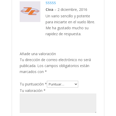
Valorado
Civa
–
2 diciembre, 2016
con
4
de 5
Un vario sencillo y potente
para iniciarte en el vuelo libre.
Me ha gustado mucho su
rapidez de respuesta.
Añade una valoración
Tu dirección de correo electrónico no será
publicada.
Los campos obligatorios están
marcados con
*
Tu puntuación
*
Tu valoración
*