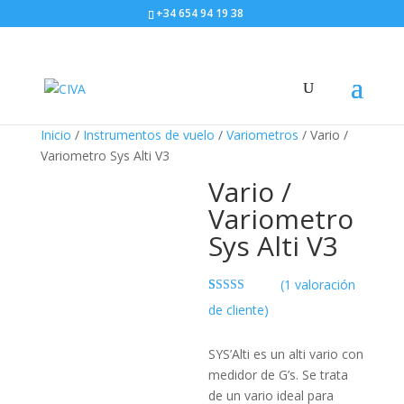
+34 654 94 19 38
Inicio
/
Instrumentos de vuelo
/
Variometros
/ Vario /
Variometro Sys Alti V3
Vario /
Variometro
Sys Alti V3
(
1
valoración
Valorado
1
de cliente)
con
4.00
de 5 en
base a
SYS’Alti es un alti vario con
valoración
de un
medidor de G’s. Se trata
cliente
de un vario ideal para