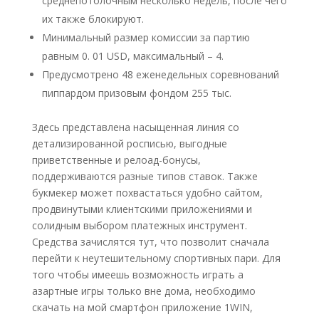
среднепотолочным несколько недель, после чего
их также блокируют.
Минимальный размер комиссии за партию
равным 0. 01 USD, максимальный – 4.
Предусмотрено 48 еженедельных соревнований
пиппардом призовым фондом 255 тыс.
Здесь представлена насыщенная линия со
детализированной росписью, выгодные
приветственные и релоад-бонусы,
поддерживаются разные типов ставок. Также
букмекер может похвастаться удобно сайтом,
продвинутыми клиентскими приложениями и
солидным выбором платежных инструмент.
Средства зачислятся тут, что позволит сначала
перейти к неутешительному спортивных пари. Для
того чтобы имеешь возможность играть а
азартные игры только вне дома, необходимо
скачать на мой смартфон приложение 1WIN,