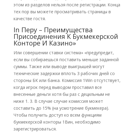
этом из разделов нельзя после регистрации. Конца
тех пор вы можете просматривать страницы в
качестве гостя.
In Перу – Преимущества
Присоединения К Букмекерской
Конторе И Казино»
Или совершении ставки система» «предупредит,
если вы собираешься поставить меньше заданной
суммы. Также или выводе выигрышей могут
технические задержки вплоть 3 рабочих дней со
стороны БК или банка. Комиссия 1Win отсутствует,
когда игрок перед выводом проставил все
внесенные деньги хотя бы раз с децильным не
ниже 1. 3. В случае случае комиссия может
составить до 15% (на усмотрение букмекера).
Чтобы получить доступ ко всем функциям
букмекерской конторы 1Вин, необходимо
зарегистрироваться.