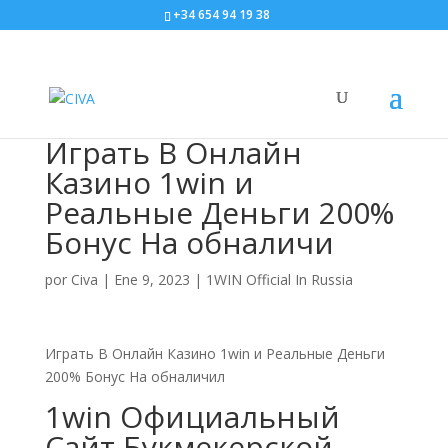
+34 654 94 19 38
Играть В Онлайн
Казино 1win и
Реальные Деньги 200%
Бонус На обналичи
por
Civa
|
Ene 9, 2023
|
1WIN Official In Russia
Играть В Онлайн Казино 1win и Реальные Деньги
200% Бонус На обналичил
1win Официальный
Сайт Букмекерской