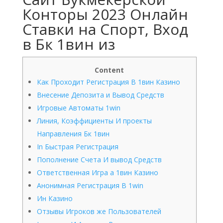
Конторы 2023 Онлайн
Ставки на Спорт, Вход
в Бк 1вин из
Content
Как Проходит Регистрация В 1вин Казино
Внесение Депозита и Вывод Средств
Игровые Автоматы 1win
Линия, Коэффициенты И проекты
Направления Бк 1вин
In Быстрая Регистрация
Пополнение Счета И вывод Средств
Ответственная Игра а 1вин Казино
Анонимная Регистрация В 1win
Ин Казино
Отзывы Игроков же Пользователей