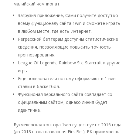
малийский чемпионат.
Загрузив приложение, Сами получите доступ ко
всему функционалу сайта 1win и сможете играть
в любом месте, где есть Интернет.
Регрессной беттерам доступны статистические
сведения, позволяющие повысить точность
прогнозирования.
League Of Legends, Rainbow Six, Starcraft и другие
игры.
Еще пользователи потому оформляют в 1 вин
ставки в баскетбол.
Функционал зеркального сайта совпадает со
официальным сайтом, однако линия будет
идентична.
Букмекерская контора 1win существует с 2016 года
(до 2018 г. она названная FirstBet). БК принимаешь