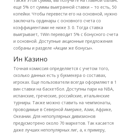
Также этой суммы, вы получите на главной баланс
еще 5% от суммы выигранной ставки – то есть, 50
копейки. Чтобы перевести его на основной, нужно
заключать ординары с основного счета со
коэффициентами не ниже 3. 0. Тогда ставка
выигрывает, 1Win переводит 5% с бонусного счета
и основной. Доступные акционные предложения
собраны и разделе «Акции же бонусы».
Ин Казино
Точная комиссия определяется с учетом того,
сколько данных есть у букмекера о составах,
игроках. Еще пользователи всегда оформляют в 1
вин ставки на баскетбол. Доступны пари на NBA,
испанские, греческие, российские, итальянские
турниры. Также можно ставить на чемпионаты,
проводимые в Северной Америке, Азии, Африке,
Океании. Для непопулярных дивизионов
предусмотрено около 70 маркетов. Так касается
даже лучших непопулярных лиг, а, к примеру,