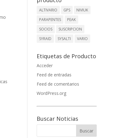
producto
ALTIVARIO
GPS
NIVIUK
imo
PARAPENTES
PEAK
SOCIOS
SUSCRIPCION
SYRAID
SYSALTI
VARIO
Etiquetas de Producto
Acceder
Feed de entradas
icas
Feed de comentarios
WordPress.org
Buscar Noticias