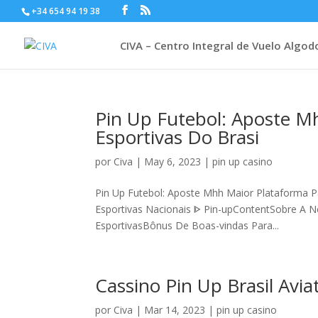
+34 654 94 19 38
CIVA – Centro Integral de Vuelo Algod
Pin Up Futebol: Aposte M
Esportivas Do Brasi
por
Civa
|
May 6, 2023
|
pin up casino
Pin Up Futebol: Aposte Mhh Maior Plataforma P
Esportivas Nacionais ᐈ Pin-upContentSobre A N
EsportivasBônus De Boas-vindas Para...
Cassino Pin Up Brasil Avi
por
Civa
|
Mar 14, 2023
|
pin up casino