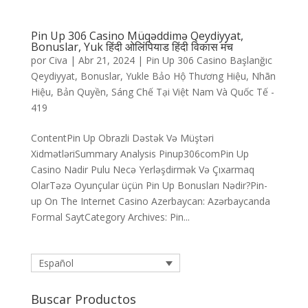
Pin Up 306 Casino Müqəddimə Qeydiyyat,
Bonuslar, Yuk हिंदी ओलिंपियाड हिंदी विकास मंच
por
Civa
|
Abr 21, 2024
|
Pin Up 306 Casino Başlanğıc
Qeydiyyat, Bonuslar, Yukle Bảo Hộ Thương Hiệu, Nhãn
Hiệu, Bản Quyền, Sáng Chế Tại Việt Nam Và Quốc Tế -
419
ContentPin Up Obrazli Dəstək Və Müştəri
XidmətləriSummary Analysis Pinup306comPin Up
Casino Nadir Pulu Necə Yerləşdirmək Və Çıxarmaq
OlarTəzə Oyunçular üçün Pin Up Bonusları Nədir?Pin-
up On The Internet Casino Azerbaycan: Azərbaycanda
Formal SaytCategory Archives: Pin...
Español
Buscar Productos