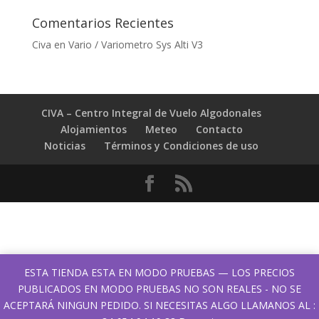
Comentarios Recientes
Civa
en
Vario / Variometro Sys Alti V3
CIVA – Centro Integral de Vuelo Algodonales
Alojamientos
Meteo
Contacto
Noticias
Términos y Condiciones de uso
ESTA TIENDA ESTA EN MODO PRUEBAS — LOS PRECIOS
PUBLICADOS EN MODO PRUEBAS NO SON REALES - NO SE
Español
ACEPTARÁ NINGUN PEDIDO. SI NECESITAS ALGO LLAMANOS AL :