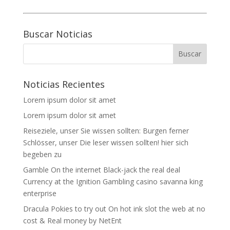
Buscar Noticias
Noticias Recientes
Lorem ipsum dolor sit amet
Lorem ipsum dolor sit amet
Reiseziele, unser Sie wissen sollten: Burgen ferner
Schlösser, unser Die leser wissen sollten! hier sich
begeben zu
Gamble On the internet Black-jack the real deal
Currency at the Ignition Gambling casino savanna king
enterprise
Dracula Pokies to try out On hot ink slot the web at no
cost & Real money by NetEnt