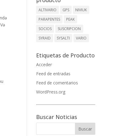
producto
ALTIVARIO
GPS
NIVIUK
ündə
PARAPENTES
PEAK
 Və
SOCIOS
SUSCRIPCION
SYRAID
SYSALTI
VARIO
Etiquetas de Producto
Acceder
Feed de entradas
bu
Feed de comentarios
WordPress.org
Buscar Noticias