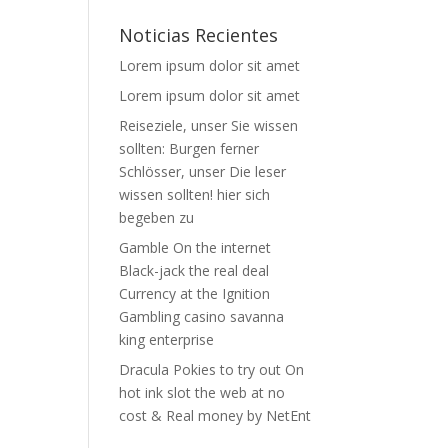
Noticias Recientes
Lorem ipsum dolor sit amet
Lorem ipsum dolor sit amet
Reiseziele, unser Sie wissen
sollten: Burgen ferner
Schlösser, unser Die leser
wissen sollten! hier sich
begeben zu
Gamble On the internet
Black-jack the real deal
Currency at the Ignition
Gambling casino savanna
king enterprise
Dracula Pokies to try out On
hot ink slot the web at no
cost & Real money by NetEnt