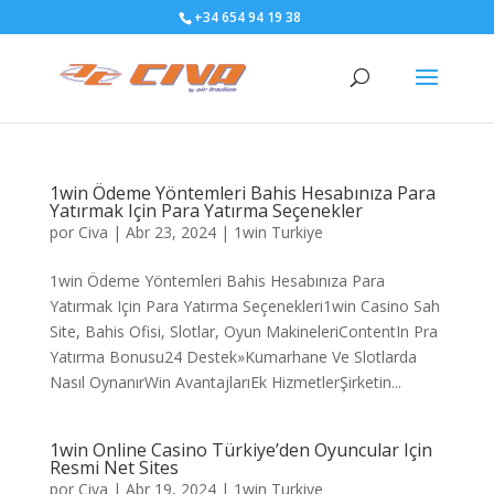
+34 654 94 19 38
1win Ödeme Yöntemleri Bahis Hesabınıza Para
Yatırmak Için Para Yatırma Seçenekler
por
Civa
|
Abr 23, 2024
|
1win Turkiye
1win Ödeme Yöntemleri Bahis Hesabınıza Para
Yatırmak Için Para Yatırma Seçenekleri1win Casino Sah
Site, Bahis Ofisi, Slotlar, Oyun MakineleriContentIn Pra
Yatırma Bonusu24 Destek»Kumarhane Ve Slotlarda
Nasıl OynanırWin AvantajlarıEk HizmetlerŞirketin...
1win Online Casino Türkiye’den Oyuncular Için
Resmi Net Sites
por
Civa
|
Abr 19, 2024
|
1win Turkiye