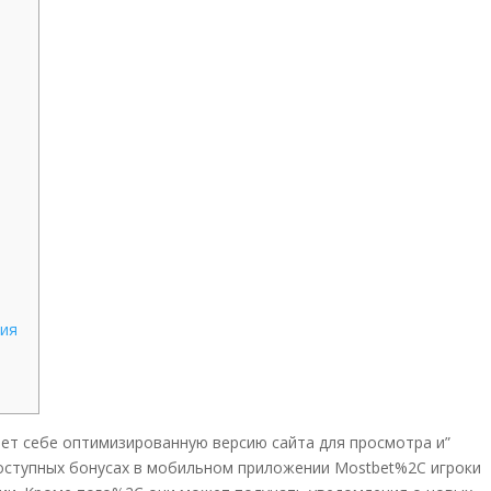
ния
ет себе оптимизированную версию сайта для просмотра и”
доступных бонусах в мобильном приложении Mostbet%2C игроки