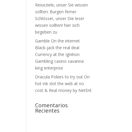
Reiseziele, unser Sie wissen
sollten: Burgen ferner
Schlösser, unser Die leser
wissen sollten! hier sich
begeben zu
Gamble On the internet
Black-jack the real deal
Currency at the Ignition
Gambling casino savanna
king enterprise
Dracula Pokies to try out On
hot ink slot the web at no
cost & Real money by NetEnt
Comentarios
Recientes