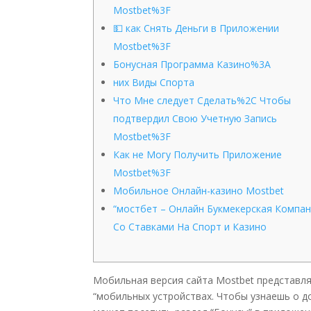
Mostbet%3F
💵 как Снять Деньги в Приложении
Mostbet%3F
Бонусная Программа Казино%3A
них Виды Спорта
Что Мне следует Сделать%2C Чтобы
подтвердил Свою Учетную Запись
Mostbet%3F
Как не Могу Получить Приложение
Mostbet%3F
Мобильное Онлайн-казино Mostbet
“мостбет – Онлайн Букмекерская Компа
Со Ставками На Спорт и Казино
Мобильная версия сайта Mostbet представля
“мобильных устройствах. Чтобы узнаешь о 