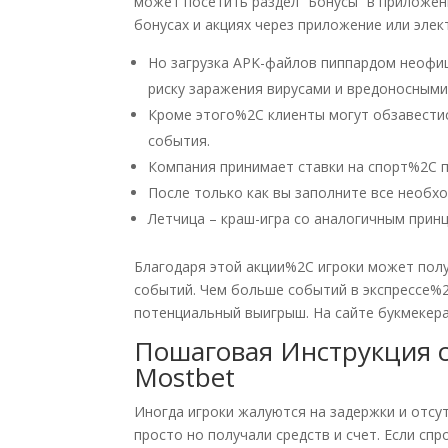
может посетить раздел “Бонусы” в приложе
бонусах и акциях через приложение или элек
Но загрузка APK-файлов пиппардом неофи
риску заражения вирусами и вредоносным
Кроме этого%2C клиенты могут обзавести
события.
Компания принимает ставки на спорт%2C п
После только как вы заполните все необх
Летчица – краш-игра со аналогичным прин
Благодаря этой акции%2C игроки может пол
событий. Чем больше событий в экспрессе%
потенциальный выигрыш. На сайте букмекера
Пошаговая Инструкция 
Mostbet
Иногда игроки жалуются на задержки и отсу
просто но получали средств и счет. Если сп