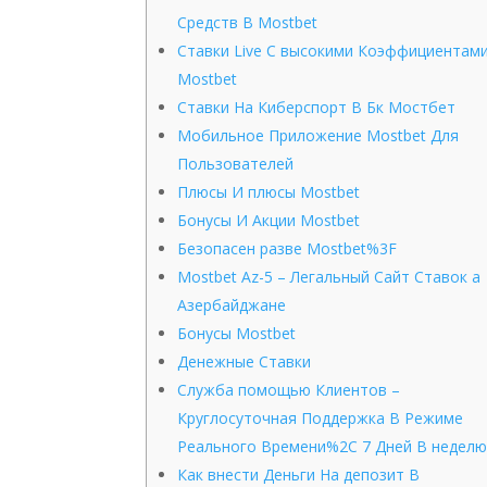
Средств В Mostbet
Ставки Live С высокими Коэффициентами
Mostbet
Ставки На Киберспорт В Бк Мостбет
Мобильное Приложение Mostbet Для
Пользователей
Плюсы И плюсы Mostbet
Бонусы И Акции Mostbet
Безопасен разве Mostbet%3F
Mostbet Az-5 – Легальный Сайт Ставок а
Азербайджане
Бонусы Mostbet
Денежные Ставки
Служба помощью Клиентов –
Круглосуточная Поддержка В Режиме
Реального Времени%2C 7 Дней В недел
Как внести Деньги На депозит В