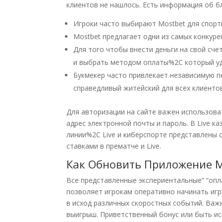
клиентов не нашлось. Есть информация об б
Игроки часто выбирают Mostbet для спорт
Mostbet предлагает одни из самых конкуре
Для того чтобы внести деньги на свой сче
и выбрать методом оплаты%2C который уд
Букмекер часто привлекает независимую п
справедливый житейский для всех клиентов
Для авторизации на сайте важен использова
адрес электронной почты и пароль. В Live к
линии%2C Live и киберспорте представлены 
ставками в прематче и Live.
Как Обновить Приложение 
Все представленные экспериентальные” “оп
позволяет игрокам оперативно начинать игру
в исход различных скоростных событий. Ва
выигрыш. Приветственный бонус или быть ис