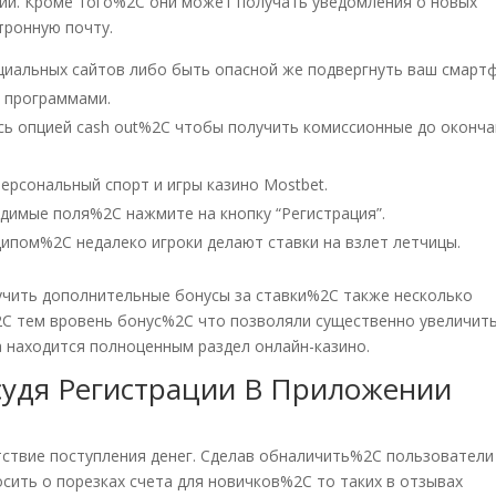
нии. Кроме того%2C они может получать уведомления о новых
тронную почту.
циальных сайтов либо быть опасной же подвергнуть ваш смарт
и программами.
сь опцией cash out%2C чтобы получить комиссионные до оконч
ерсональный спорт и игры казино Mostbet.
одимые поля%2C нажмите на кнопку “Регистрация”.
ципом%2C недалеко игроки делают ставки на взлет летчицы.
учить дополнительные бонусы за ставки%2C также несколько
2C тем вровень бонус%2C что позволяли существенно увеличит
 находится полноценным раздел онлайн-казино.
судя Регистрации В Приложении
тствие поступления денег. Сделав обналичить%2C пользователи
росить о порезках счета для новичков%2C то таких в отзывах