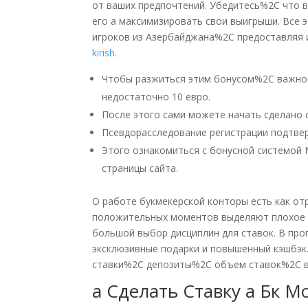
от ваших предпочтений. Убедитесь%2C что 
его а максимизировать свои выигрыши. Все 
игроков из Азербайджана%2C предоставляя 
kirish
.
Чтобы разжиться этим бонусом%2C важно з
недостаточно 10 евро.
После этого сами можете начать сделано с
Псевдорасследование регистрации подтвер
Этого ознакомиться с бонусной системой 
страницы сайта.
О работе букмекерской конторы есть как о
положительных моментов выделяют плохое
большой выбор дисциплин для ставок. В пр
эксклюзивные подарки и повышенный кэшбэк
ставки%2C депозиты%2C объем ставок%2C в
а Сделать Ставку а Бк M