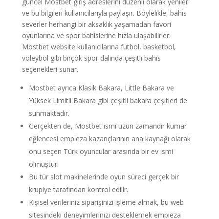
güncel Mostbet giriş adreslerini düzenli olarak yeniler
ve bu bilgileri kullanıcılarıyla paylaşır. Böylelikle, bahis
severler herhangi bir aksaklık yaşamadan favori
oyunlarına ve spor bahislerine hızla ulaşabilirler.
Mostbet website kullanıcılarına futbol, basketbol,
voleybol gibi birçok spor dalında çeşitli bahis
seçenekleri sunar.
Mostbet ayrıca Klasik Bakara, Little Bakara ve
Yüksek Limitli Bakara gibi çeşitli bakara çeşitleri de
sunmaktadır.
Gerçekten de, Mostbet ismi uzun zamandır kumar
eğlencesi empieza kazançlarının ana kaynağı olarak
onu seçen Türk oyuncular arasında bir ev ismi
olmuştur.
Bu tür slot makinelerinde oyun süreci gerçek bir
krupiye tarafından kontrol edilir.
Kişisel verileriniz siparişinizi işleme almak, bu web
sitesindeki deneyimlerinizi desteklemek empieza