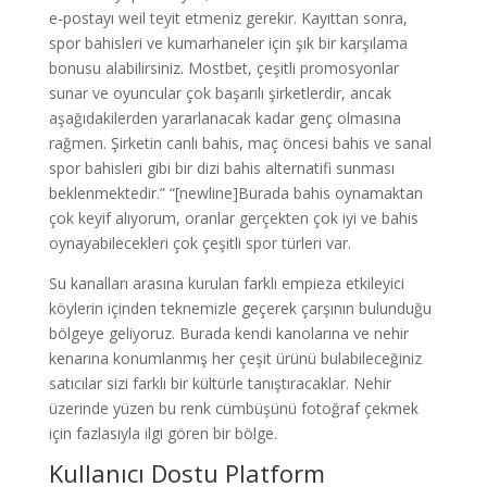
e-postayı weil teyit etmeniz gerekir. Kayıttan sonra,
spor bahisleri ve kumarhaneler için şık bir karşılama
bonusu alabilirsiniz. Mostbet, çeşitli promosyonlar
sunar ve oyuncular çok başarılı şirketlerdir, ancak
aşağıdakilerden yararlanacak kadar genç olmasına
rağmen. Şirketin canlı bahis, maç öncesi bahis ve sanal
spor bahisleri gibi bir dizi bahis alternatifi sunması
beklenmektedir.” “[newline]Burada bahis oynamaktan
çok keyif alıyorum, oranlar gerçekten çok iyi ve bahis
oynayabilecekleri çok çeşitli spor türleri var.
Su kanalları arasına kurulan farklı empieza etkileyici
köylerin içinden teknemizle geçerek çarşının bulunduğu
bölgeye geliyoruz. Burada kendi kanolarına ve nehir
kenarına konumlanmış her çeşit ürünü bulabileceğiniz
satıcılar sizi farklı bir kültürle tanıştıracaklar. Nehir
üzerinde yüzen bu renk cümbüşünü fotoğraf çekmek
için fazlasıyla ilgi gören bir bölge.
Kullanıcı Dostu Platform