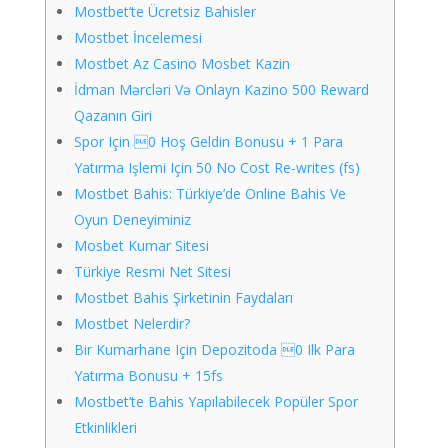
Mostbet’te Ücretsiz Bahisler
Mostbet İncelemesi
Mostbet Az Casino Mosbet Kazin
İdman Mərcləri Və Onlayn Kazino 500 Reward
Qazanın Giri
Spor Için 0 Hoş Geldin Bonusu + 1 Para
Yatırma Işlemi Için 50 No Cost Re-writes (fs)
Mostbet Bahis: Türkiye’de Online Bahis Ve
Oyun Deneyiminiz
Mosbet Kumar Sitesi
Türkiye Resmi Net Sitesi
Mostbet Bahis Şirketinin Faydaları
Mostbet Nelerdir?
Bir Kumarhane Için Depozitoda 0 Ilk Para
Yatırma Bonusu + 15fs
Mostbet’te Bahis Yapılabilecek Popüler Spor
Etkinlikleri