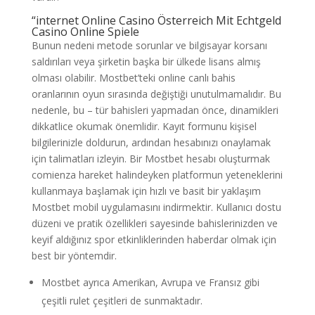
“internet Online Casino Österreich Mit Echtgeld
Casino Online Spiele
Bunun nedeni metode sorunlar ve bilgisayar korsanı
saldırıları veya şirketin başka bir ülkede lisans almış
olması olabilir. Mostbet’teki online canlı bahis
oranlarının oyun sırasında değiştiği unutulmamalıdır. Bu
nedenle, bu – tür bahisleri yapmadan önce, dinamikleri
dikkatlice okumak önemlidir. Kayıt formunu kişisel
bilgilerinizle doldurun, ardından hesabınızı onaylamak
için talimatları izleyin. Bir Mostbet hesabı oluşturmak
comienza hareket halindeyken platformun yeteneklerini
kullanmaya başlamak için hızlı ve basit bir yaklaşım
Mostbet mobil uygulamasını indirmektir. Kullanıcı dostu
düzeni ve pratik özellikleri sayesinde bahislerinizden ve
keyif aldığınız spor etkinliklerinden haberdar olmak için
best bir yöntemdir.
Mostbet ayrıca Amerikan, Avrupa ve Fransız gibi
çeşitli rulet çeşitleri de sunmaktadır.