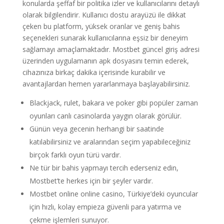
konularda şeffaf bir politika izler ve kullanıcılarını detaylı
olarak bilgilendirir. Kullanıcı dostu arayüzü ile dikkat
çeken bu platform, yüksek oranlar ve geniş bahis
seçenekleri sunarak kullanıcılarına eşsiz bir deneyim
sağlamayı amaçlamaktadır. Mostbet güncel giriş adresi
üzerinden uygulamanın apk dosyasını temin ederek,
cihazınıza birkaç dakika içerisinde kurabilir ve
avantajlardan hemen yararlanmaya başlayabilirsiniz.
Blackjack, rulet, bakara ve poker gibi popüler zaman
oyunları canlı casinolarda yaygın olarak görülür.
Günün veya gecenin herhangi bir saatinde
katılabilirsiniz ve aralarından seçim yapabileceğiniz
birçok farklı oyun türü vardır.
Ne tür bir bahis yapmayı tercih ederseniz edin,
Mostbet’te herkes için bir şeyler vardır.
Mostbet online online casino, Türkiye’deki oyuncular
için hızlı, kolay empieza güvenli para yatırma ve
çekme işlemleri sunuyor.