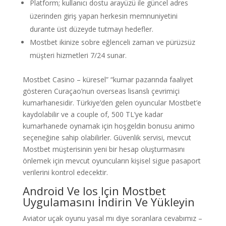
Platform; kullanıcı dostu arayüzü ile güncel adres
üzerinden giriş yapan herkesin memnuniyetini
durante üst düzeyde tutmayı hedefler.
Mostbet ikinize sobre eğlenceli zaman ve pürüzsüz
müşteri hizmetleri 7/24 sunar.
Mostbet Casino – küresel” “kumar pazarında faaliyet
gösteren Curaçao’nun overseas lisanslı çevrimiçi
kumarhanesidir. Türkiye’den gelen oyuncular Mostbet’e
kaydolabilir ve a couple of, 500 TL’ye kadar
kumarhanede oynamak için hoşgeldin bonusu animo
seçeneğine sahip olabilirler. Güvenlik servisi, mevcut
Mostbet müşterisinin yeni bir hesap oluşturmasını
önlemek için mevcut oyuncuların kişisel sigue pasaport
verilerini kontrol edecektir.
Android Ve Ios Için Mostbet
Uygulamasını İndirin Ve Yükleyin
Aviator uçak oyunu yasal mı diye soranlara cevabımız –