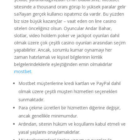
sitesinde a thousand oranı görüp lo yüksek paralar gelir
sa?layan gerçek kullanıcı ispatımız da vardır. Bu yüzden
biz size büyük kazançlar – vaat eden on line casino
siteleri önceliğiniz olsun. Oyuncular Andar Bahar,
slotlar, video holdem poker ve jackpot oyunları dahil
olmak üzere çok çeşitli casino oyunları arasından seçim
yapabilirler. Ancak, sorumlu kumar oynamayı her
zaman hatırlamalı ve kişisel bilgilerinin kimlik
belgelerindekilerle eşleştiğinden emin olmalıdırlar
mostbet
.
Mostbet müşterilerine kredi kartları ve PayPal dahil
olmak üzere çeşitli müşteri hizmetleri seçenekleri
sunmaktadır.
Para çekme ücretleri bir hizmetten diğerine değişir,
ancak genellikle minimumdur.
Ardından, sitenin hüküm ve koşullarını kabul etmeli ve
yasal yaşlarını onaylamalıdırlar.