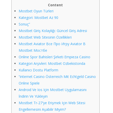
Content
Mostbet Oyun Türleri
Kategori: Mostbet Az 90
Sonuç”
Mostbet Giriş Kolaylığı: Güncel Giriş Adresi
Mostbet Web Sitesinin Özellikleri
Mostbet Aviator Все Про Игру Aviator В
Mostbet Мостбе
Online Spor Bahisleri Şirketi Empieza Casino
Kategori Arşivleri: Mostbet Ozbekistonda
Kullanıcı Dostu Platform
“internet Casino Österreich Mit Echtgeld Casino
Online Spiele
Android Ve Ios Için Mostbet Uygulamasını
İndirin Ve Yükleyin
Mostbet Tr-27′ye Erişmek Için Web Sitesi
Engellemesini Aşabilir Miyim?