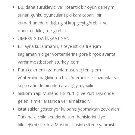
Bu, daha sürükleyici ve” “otantik bir oyun deneyimi
sunar, çünkü oyuncular tıpkı kara tabanlı bir
kumarhanede olduğu gibi krupiyeyi görebilir ve
onunla etkileşime girebilir.
UMEKS GIDA İNŞAAT SAN.
Bir ayna kullanmanın, siteye istikrarlı erişim
sağlamanın diğer yöntemlerine göre birçok avantajı
vardır mostbetbahisturkey. com.
Para çekmenin zamanlaması, seçilen işlem
yöntemine bağlıdır, en hızlı ödemeler e-cüzdanlar ve
kripto afin de birimleri aracılığıyla yapılır.
Siskom Yapı Mühendislik Yurt içi ve Yurt Dışı önde
gelen isimler arasında yer almaktadır.
İstatistikler gösteriyor ki, bahis yapmaktan zevk alan
Türk halkı child senelerde tüm bahislerini diye
bileceğimiz sıklıkta Mostbet casino sitede yapmıştır.