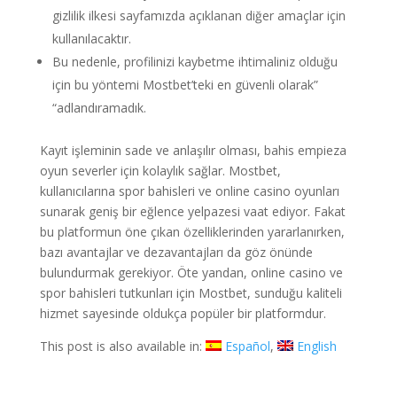
gizlilik ilkesi sayfamızda açıklanan diğer amaçlar için
kullanılacaktır.
Bu nedenle, profilinizi kaybetme ihtimaliniz olduğu
için bu yöntemi Mostbet’teki en güvenli olarak”
“adlandıramadık.
Kayıt işleminin sade ve anlaşılır olması, bahis empieza
oyun severler için kolaylık sağlar. Mostbet,
kullanıcılarına spor bahisleri ve online casino oyunları
sunarak geniş bir eğlence yelpazesi vaat ediyor. Fakat
bu platformun öne çıkan özelliklerinden yararlanırken,
bazı avantajlar ve dezavantajları da göz önünde
bulundurmak gerekiyor. Öte yandan, online casino ve
spor bahisleri tutkunları için Mostbet, sunduğu kaliteli
hizmet sayesinde oldukça popüler bir platformdur.
This post is also available in:
Español
English