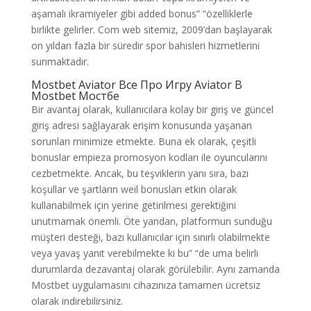
aşamalı ikramiyeler gibi added bonus” “özelliklerle
birlikte gelirler. Com web sitemiz, 2009’dan başlayarak
on yıldan fazla bir süredir spor bahisleri hizmetlerini
sunmaktadır.
Mostbet Aviator Все Про Игру Aviator В
Mostbet Мостбе
Bir avantaj olarak, kullanıcılara kolay bir giriş ve güncel
giriş adresi sağlayarak erişim konusunda yaşanan
sorunları minimize etmekte. Buna ek olarak, çeşitli
bonuslar empieza promosyon kodları ile oyuncularını
cezbetmekte. Ancak, bu teşviklerin yanı sıra, bazı
koşullar ve şartların weil bonusları etkin olarak
kullanabilmek için yerine getirilmesi gerektiğini
unutmamak önemli. Öte yandan, platformun sunduğu
müşteri desteği, bazı kullanıcılar için sınırlı olabilmekte
veya yavaş yanıt verebilmekte ki bu” “de uma belirli
durumlarda dezavantaj olarak görülebilir. Aynı zamanda
Mostbet uygulamasını cihazınıza tamamen ücretsiz
olarak indirebilirsiniz.